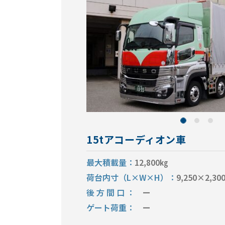
15tアコーディオン車
最大積載量
12,800㎏
荷台内寸（L×W×H）
9,250×2,3
後方間口
ー
ゲート荷重
ー