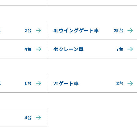
車
4tウイングゲート車
2台
25台
4tクレーン車
4台
7台
車
2tゲート車
1台
8台
4台