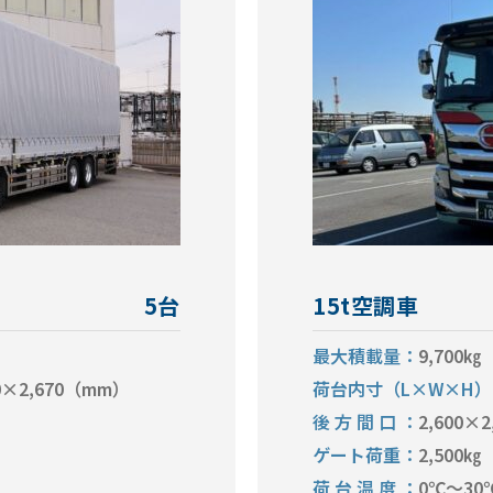
5台
15t空調車
最大積載量
9,700㎏
00×2,670（mm）
荷台内寸（L×W×H）
後方間口
2,600×2
ゲート荷重
2,500㎏
荷台温度
0℃～30