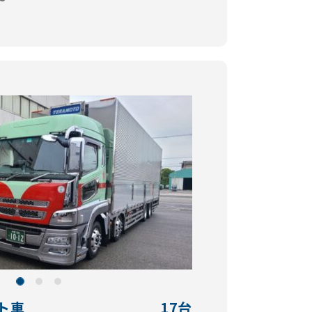
ト車
17台