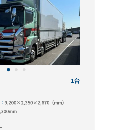
1台
9,200×2,350×2,670（mm）
,300mm
℃