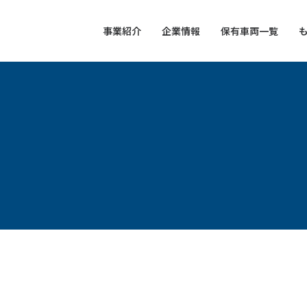
事業紹介
企業情報
保有車両一覧
も
（運送・梱包・倉庫）